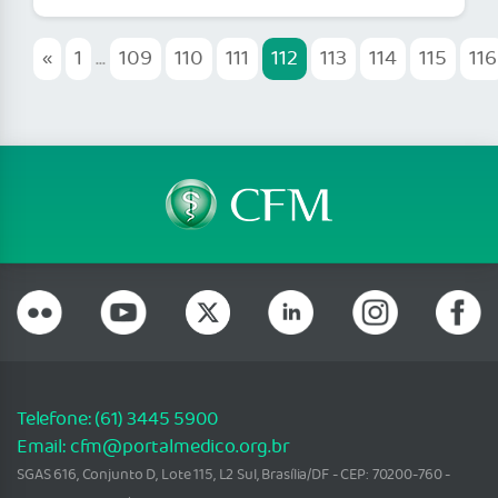
«
1
...
109
110
111
112
113
114
115
116
Telefone: (61) 3445 5900
Email: cfm@portalmedico.org.br
SGAS 616, Conjunto D, Lote 115, L2 Sul, Brasília/DF - CEP: 70200-760 -