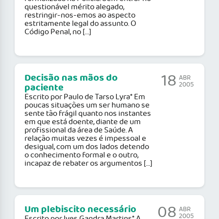
questionável mérito alegado,
restringir-nos-emos ao aspecto
estritamente legal do assunto. O
Código Penal, no […]
18
Decisão nas mãos do
ABR
2005
paciente
Escrito por Paulo de Tarso Lyra* Em
poucas situações um ser humano se
sente tão frágil quanto nos instantes
em que está doente, diante de um
profissional da área de Saúde. A
relação muitas vezes é impessoal e
desigual, com um dos lados detendo
o conhecimento formal e o outro,
incapaz de rebater os argumentos […]
08
Um plebiscito necessário
ABR
2005
Escrito por Ives Gandra Martins* A