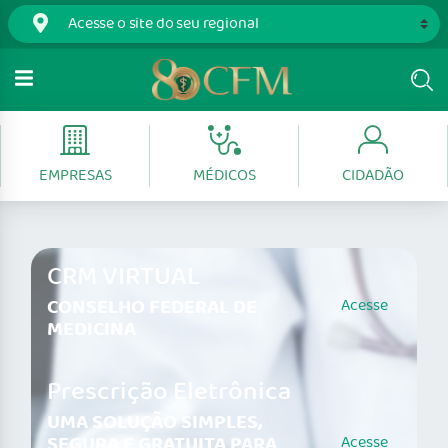
EMPRESAS
MÉDICOS
CIDADÃO
CRM VIRTUAL
CONSELHO FEDERAL DE
Acesse
MEDICINA
Prescrição Eletrônica
UMA SOLUÇÃO SIMPLES,
SEGURA E GRATUITA PARA
Acesse