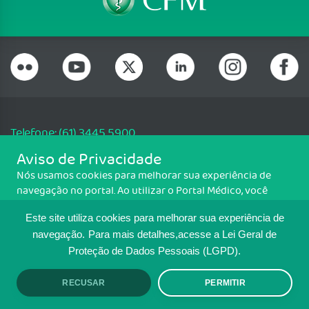
Telefone: (61) 3445 5900
Email: cfm@portalmedico.org.br
Aviso de Privacidade
SGAS 616, Conjunto D, Lote 115, L2 Sul, Brasília/DF - CEP: 70200-760 -
Nós usamos cookies para melhorar sua experiência de
CNPJ: 33.583.550/0001-30
navegação no portal. Ao utilizar o Portal Médico, você
Copyright CFM. Todos os direitos reservados.
concorda com a política de monitoramento de cookies.
Este site utiliza cookies para melhorar sua experiência de
Para ter mais informações sobre como isso é feito, acesse
MAPA DO SITE
Política de cookies
. Se você concorda, clique em ACEITO.
navegação.
Para mais detalhes,acesse a Lei Geral de
Proteção de Dados Pessoais (LGPD).
TRANSPARÊNCIA E PRESTAÇÃO DE
CONTAS
RECUSAR
PERMITIR
ACEITO