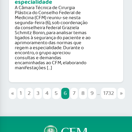
especialidade
A Câmara Técnica de Cirurgia
Plástica do Conselho Federal de
Medicina (CFM) reuniu-se nesta
segunda-feira (6), sob coordenação
da conselheira federal Graziela
Schmitz Bonin, para analisar temas
ligados à segurança do paciente e ao
aprimoramento das normas que
regem a especialidade. Durante o
encontro, o grupo apreciou
consultas e demandas
encaminhadas ao CFM, elaborando
manifestações […]
«
1
2
3
4
5
6
7
8
9
...
1732
»