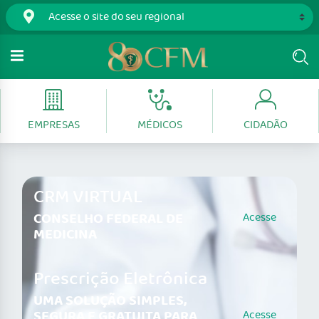
EMPRESAS
MÉDICOS
CIDADÃO
CRM VIRTUAL
CONSELHO FEDERAL DE
Acesse
MEDICINA
Prescrição Eletrônica
UMA SOLUÇÃO SIMPLES,
SEGURA E GRATUITA PARA
Acesse