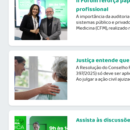
II Fórum reforça pap
profissional
A importância da auditoria
sistemas público e privad
Medicina (CFM), realizado 
Justiça entende que
A Resolução do Conselho F
397/2025) só deve ser apli
Ao julgar a ação civil ajui
Assista às discussõ