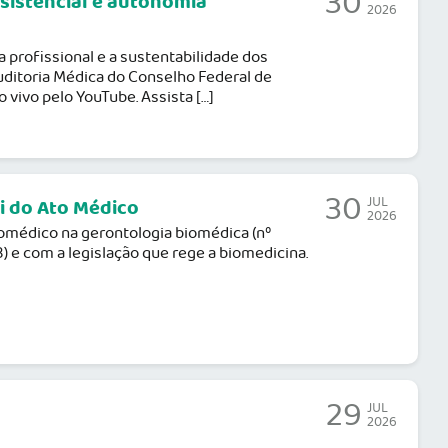
30
ssistencial e autonomia
2026
a profissional e a sustentabilidade dos
uditoria Médica do Conselho Federal de
 vivo pelo YouTube. Assista […]
30
JUL
i do Ato Médico
2026
omédico na gerontologia biomédica (nº
) e com a legislação que rege a biomedicina.
29
JUL
2026