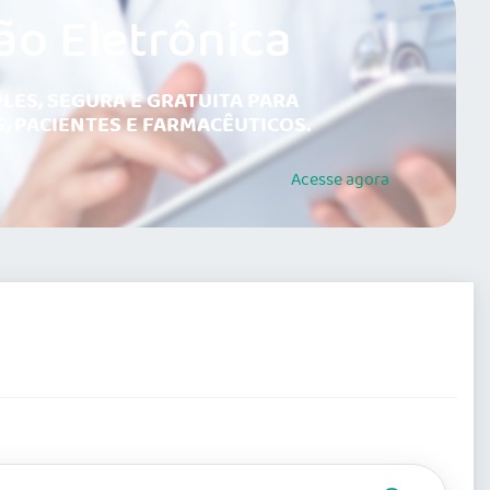
ão Eletrônica
LES, SEGURA E GRATUITA PARA
, PACIENTES E FARMACÊUTICOS.
Acesse
agora