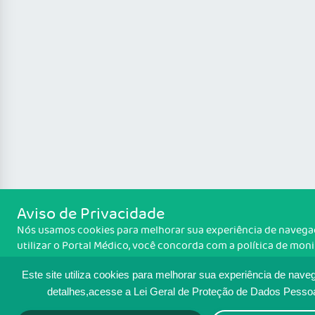
Aviso de Privacidade
Nós usamos cookies para melhorar sua experiência de navegaç
utilizar o Portal Médico, você concorda com a política de mo
cookies. Para ter mais informações sobre como isso é feito, a
cookies
. Se você concorda, clique em ACEITO.
Este site utiliza cookies para melhorar sua experiência de nave
detalhes,acesse a Lei Geral de Proteção de Dados Pesso