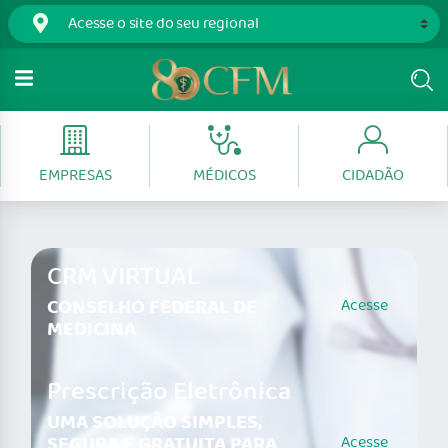
EMPRESAS
MÉDICOS
CIDADÃO
CRM VIRTUAL
CONSELHO FEDERAL DE
Acesse
MEDICINA
Prescrição Eletrônica
UMA SOLUÇÃO SIMPLES,
SEGURA E GRATUITA PARA
Acesse