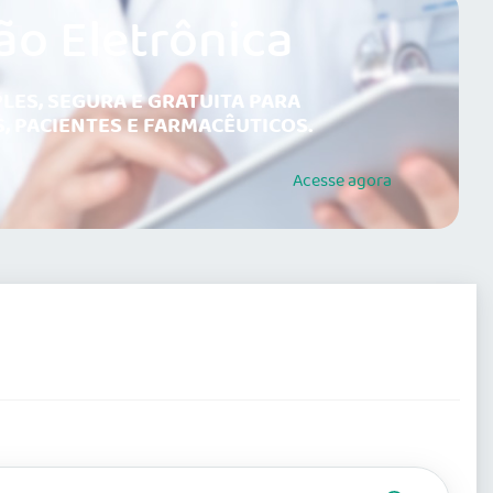
ão Eletrônica
LES, SEGURA E GRATUITA PARA
, PACIENTES E FARMACÊUTICOS.
Acesse
agora