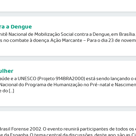
tra a Dengue
itê Nacional de Mobilização Social contra a Dengue, em Brasília.
 no combate à doença. Ação Marcante – Para o dia 23 de novembr
ulher
Saúde e a UNESCO (Projeto 914BRA2000) está sendo lançando o ed
Nacional do Programa de Humanização no Pré-natal e Nascimento
 do […]
 Brasil Forense 2002. O evento reunirá participantes de todos os
 da Espanha. O tema central da discussões, deste ano, são as C