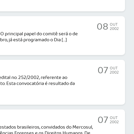
08
OUT
2002
 O principal papel do comitê será o de
o, já está programado o Dia […]
07
OUT
2002
ital no. 252/2002, referente ao
. Esta convocatória é resultado da
07
OUT
2002
 estados brasileiros, convidados do Mercosul,
iências Forenses e os Direitos Humanos. De