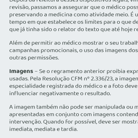
Depois da releitura desses dispositivos legais, 
revisão, passamos a assegurar que o médico poss
preservando a medicina como atividade meio. É 
tempo em que estabelece os limites para o que de
que já tinha sido o relator do texto que até hoje
Além de permitir ao médico mostrar o seu trabalh
campanhas promocionais, o uso das imagens dos 
outras permissões.
Imagens
– Se o regramento anterior proibia exp
usadas. Pela Resolução CFM nº 2.336/23, a imagem
especialidade registrada do médico e a foto dev
influenciar negativamente o resultado.
A imagem também não pode ser manipulada ou mel
apresentadas em conjunto com imagens contendo i
intervenção. Quando for possível, deve ser mostr
imediata, mediata e tardia.