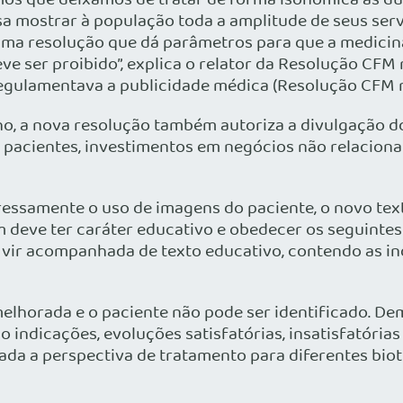
vimos que deixamos de tratar de forma isonômica as du
a mostrar à população toda a amplitude de seus serv
uma resolução que dá parâmetros para que a medicin
ve ser proibido”, explica o relator da Resolução CFM 
 regulamentava a publicidade médica (Resolução CFM nº
o, a nova resolução também autoriza a divulgação do
pacientes, investimentos em negócios não relacionad
ressamente o uso de imagens do paciente, o novo te
 deve ter caráter educativo e obedecer os seguintes c
e vir acompanhada de texto educativo, contendo as i
horada e o paciente não pode ser identificado. De
ndicações, evoluções satisfatórias, insatisfatórias
ada a perspectiva de tratamento para diferentes biot