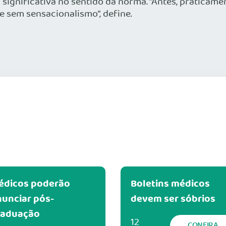
significativa no sentido da norma. “Antes, praticam
e sem sensacionalismo”, define.
édicos poderão
Boletins médicos
unciar pós-
devem ser sóbrios
raduação
12
CONFIRA