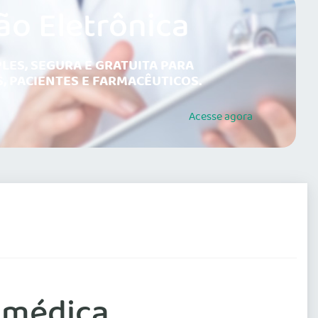
ão Eletrônica
LES, SEGURA E GRATUITA PARA
, PACIENTES E FARMACÊUTICOS.
Acesse
agora
 médica