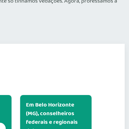
ente só tínhamos vedações. Agora, professamos a
Em Belo Horizonte
(MG), conselheiros
federais e regionais