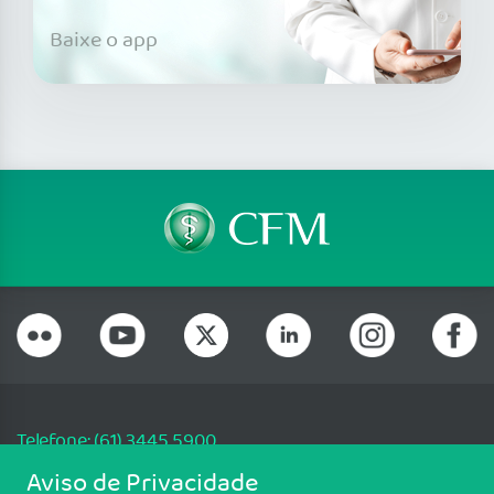
Baixe o app
Telefone: (61) 3445 5900
Email: cfm@portalmedico.org.br
Aviso de Privacidade