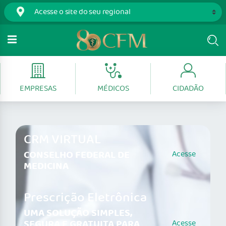
EMPRESAS
MÉDICOS
CIDADÃO
CRM VIRTUAL
CONSELHO FEDERAL DE
Acesse
MEDICINA
Prescrição Eletrônica
UMA SOLUÇÃO SIMPLES,
SEGURA E GRATUITA PARA
Acesse