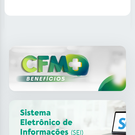
SAIBA MAIS
14
ago
XII Fórum de Medicina do
Trabalho do CFM
2026