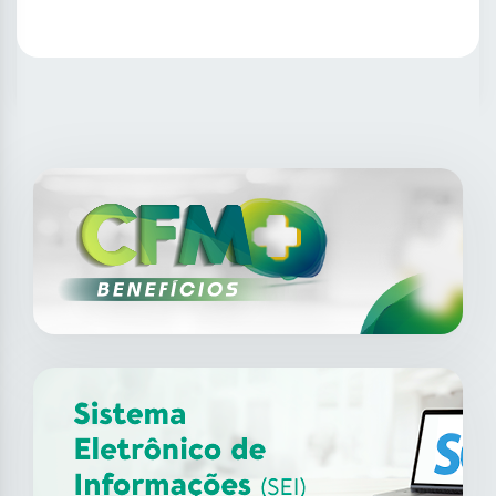
SAIBA MAIS
14
ago
XII Fórum de Medicina do
Trabalho do CFM
2026