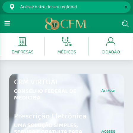
EMPRESAS
MÉDICOS
CIDADÃO
CRM VIRTUAL
CONSELHO FEDERAL DE
Acesse
MEDICINA
Prescrição Eletrônica
UMA SOLUÇÃO SIMPLES,
SEGURA E GRATUITA PARA
Acesse