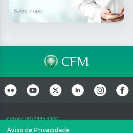
Baixe o app
Telefone: (61) 3445 5900
Email: cfm@portalmedico.org.br
Aviso de Privacidade