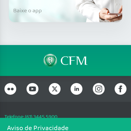
Baixe o app
Telefone: (61) 3445 5900
Email: cfm@portalmedico.org.br
Aviso de Privacidade