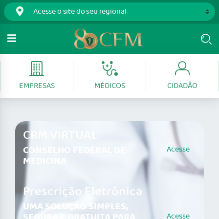
EMPRESAS
MÉDICOS
CIDADÃO
CRM VIRTUAL
CONSELHO FEDERAL DE
Acesse
MEDICINA
Prescrição Eletrônica
UMA SOLUÇÃO SIMPLES,
SEGURA E GRATUITA PARA
Acesse