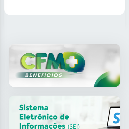
SAIBA MAIS
14
ago
XII Fórum de Medicina do
Trabalho do CFM
2026