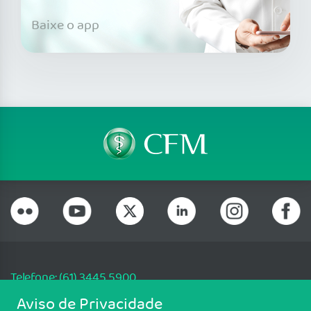
Baixe o app
Telefone: (61) 3445 5900
Email: cfm@portalmedico.org.br
Aviso de Privacidade