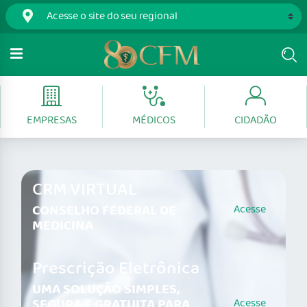
EMPRESAS
MÉDICOS
CIDADÃO
CRM VIRTUAL
CONSELHO FEDERAL DE
Acesse
MEDICINA
Prescrição Eletrônica
UMA SOLUÇÃO SIMPLES,
SEGURA E GRATUITA PARA
Acesse