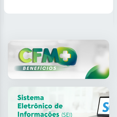
SAIBA MAIS
14
ago
XII Fórum de Medicina do
Trabalho do CFM
2026