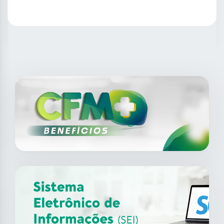
SAIBA MAIS
14
ago
XII Fórum de Medicina do
Trabalho do CFM
2026