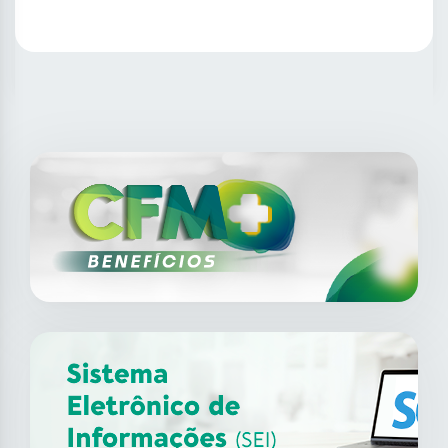
SAIBA MAIS
14
ago
XII Fórum de Medicina do
Trabalho do CFM
2026