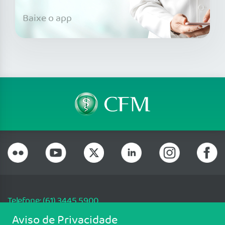
Baixe o app
Telefone: (61) 3445 5900
Email: cfm@portalmedico.org.br
Aviso de Privacidade