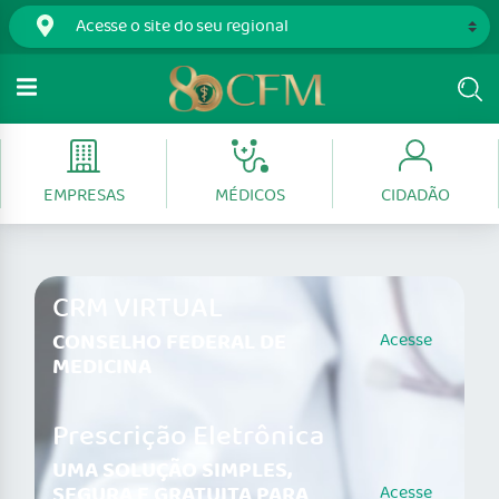
EMPRESAS
MÉDICOS
CIDADÃO
CRM VIRTUAL
CONSELHO FEDERAL DE
Acesse
MEDICINA
Prescrição Eletrônica
UMA SOLUÇÃO SIMPLES,
SEGURA E GRATUITA PARA
Acesse