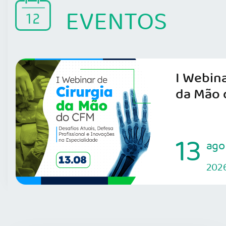
EVENTOS
I Webina
da Mão 
13
ago
202