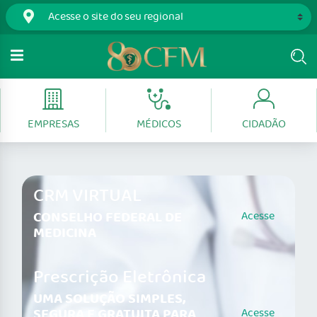
EMPRESAS
MÉDICOS
CIDADÃO
CRM VIRTUAL
CONSELHO FEDERAL DE
Acesse
MEDICINA
Prescrição Eletrônica
UMA SOLUÇÃO SIMPLES,
SEGURA E GRATUITA PARA
Acesse