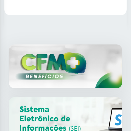
SAIBA MAIS
14
ago
XII Fórum de Medicina do
Trabalho do CFM
2026