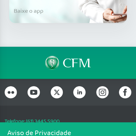
Baixe o app
Telefone: (61) 3445 5900
Email: cfm@portalmedico.org.br
Aviso de Privacidade