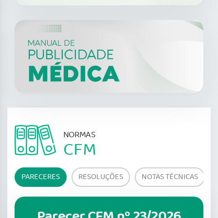
NORMAS
CFM
PARECERES
RESOLUÇÕES
NOTAS TÉCNICAS
Parecer CFM nº 23/2026