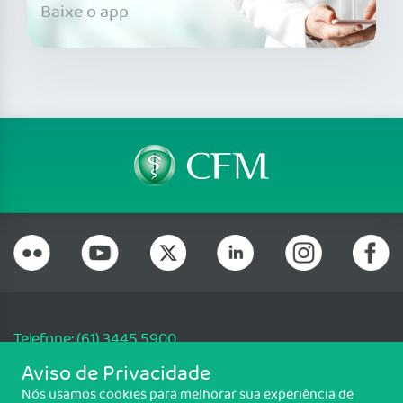
Baixe o app
Telefone: (61) 3445 5900
Email: cfm@portalmedico.org.br
Aviso de Privacidade
SGAS 616, Conjunto D, Lote 115, L2 Sul, Brasília/DF - CEP: 70200-760 -
Nós usamos cookies para melhorar sua experiência de