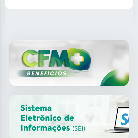
SAIBA MAIS
14
ago
XII Fórum de Medicina do
Trabalho do CFM
2026