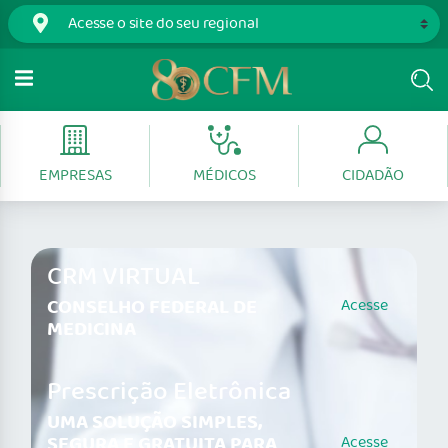
EMPRESAS
MÉDICOS
CIDADÃO
CRM VIRTUAL
CONSELHO FEDERAL DE
Acesse
MEDICINA
Prescrição Eletrônica
UMA SOLUÇÃO SIMPLES,
SEGURA E GRATUITA PARA
Acesse