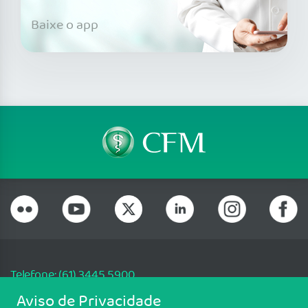
Baixe o app
Telefone: (61) 3445 5900
Email: cfm@portalmedico.org.br
Aviso de Privacidade