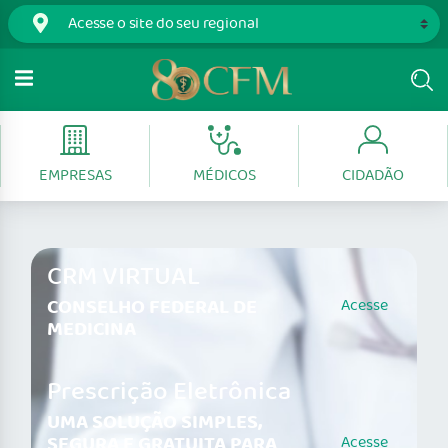
EMPRESAS
MÉDICOS
CIDADÃO
CRM VIRTUAL
CONSELHO FEDERAL DE
Acesse
MEDICINA
Prescrição Eletrônica
UMA SOLUÇÃO SIMPLES,
SEGURA E GRATUITA PARA
Acesse