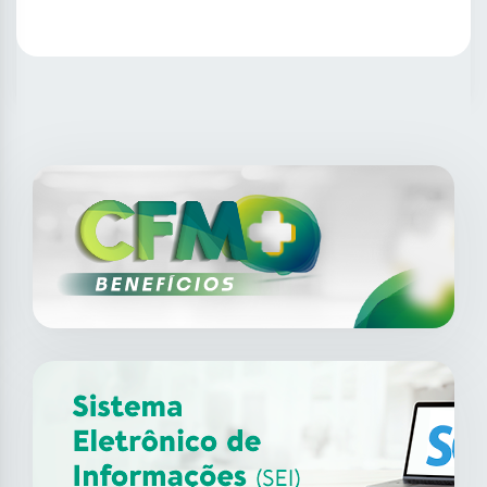
SAIBA MAIS
14
ago
XII Fórum de Medicina do
Trabalho do CFM
2026