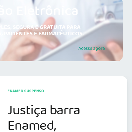
ão Eletrônica
LES, SEGURA E GRATUITA PARA
, PACIENTES E FARMACÊUTICOS.
Acesse
agora
ENAMED SUSPENSO
Justiça barra
Enamed,