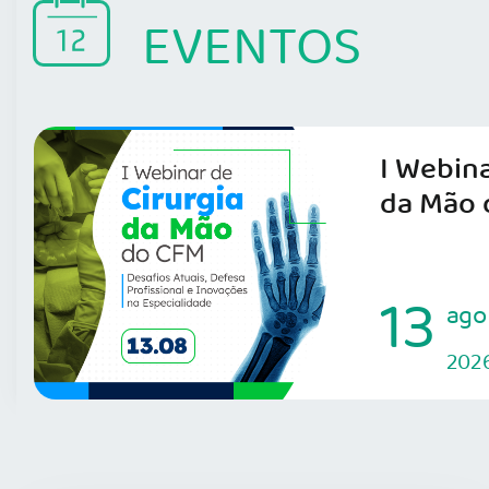
EVENTOS
I Webina
da Mão 
13
ago
202