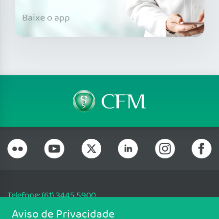
Baixe o app
Telefone: (61) 3445 5900
Email: cfm@portalmedico.org.br
Aviso de Privacidade