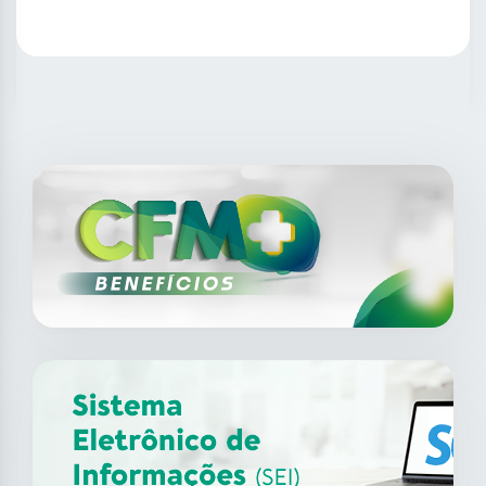
SAIBA MAIS
14
ago
XII Fórum de Medicina do
Trabalho do CFM
2026