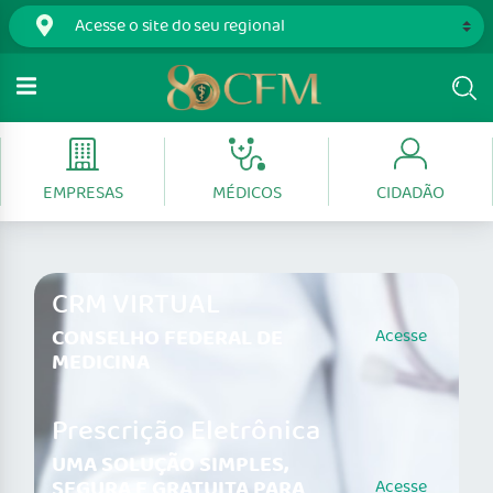
EMPRESAS
MÉDICOS
CIDADÃO
CRM VIRTUAL
CONSELHO FEDERAL DE
Acesse
MEDICINA
Prescrição Eletrônica
UMA SOLUÇÃO SIMPLES,
SEGURA E GRATUITA PARA
Acesse