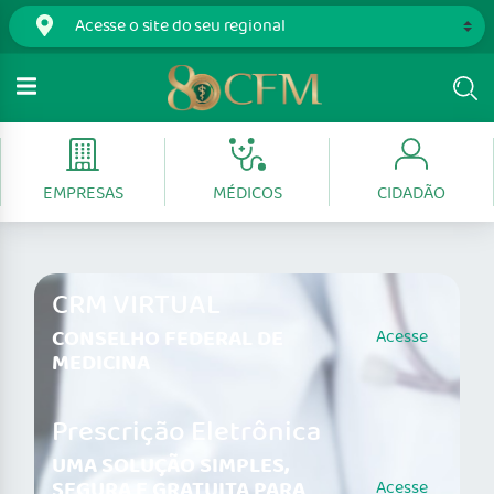
EMPRESAS
MÉDICOS
CIDADÃO
CRM VIRTUAL
CONSELHO FEDERAL DE
Acesse
MEDICINA
Prescrição Eletrônica
UMA SOLUÇÃO SIMPLES,
SEGURA E GRATUITA PARA
Acesse