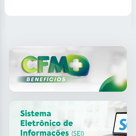
SAIBA MAIS
14
ago
XII Fórum de Medicina do
Trabalho do CFM
2026