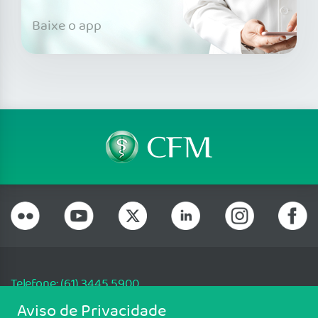
Baixe o app
Telefone: (61) 3445 5900
Email: cfm@portalmedico.org.br
Aviso de Privacidade