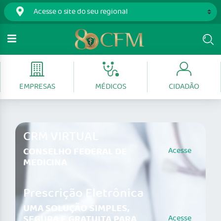
EMPRESAS
MÉDICOS
CIDADÃO
CRM VIRTUAL
CONSELHO FEDERAL DE
Acesse
MEDICINA
Prescrição Eletrônica
UMA SOLUÇÃO SIMPLES,
SEGURA E GRATUITA PARA
Acesse