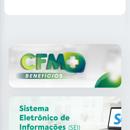
SAIBA MAIS
14
ago
XII Fórum de Medicina do
Trabalho do CFM
2026