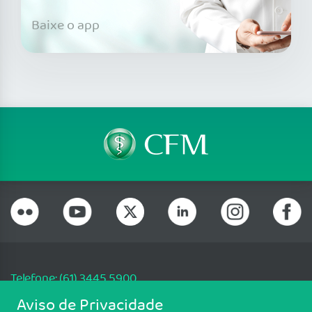
Baixe o app
Telefone: (61) 3445 5900
Email: cfm@portalmedico.org.br
Aviso de Privacidade