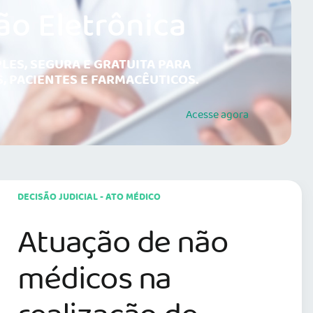
ão Eletrônica
LES, SEGURA E GRATUITA PARA
, PACIENTES E FARMACÊUTICOS.
Acesse
agora
DECISÃO JUDICIAL - ATO MÉDICO
Atuação de não
médicos na