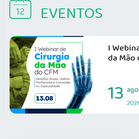
EVENTOS
I Webina
da Mão 
13
ago
202