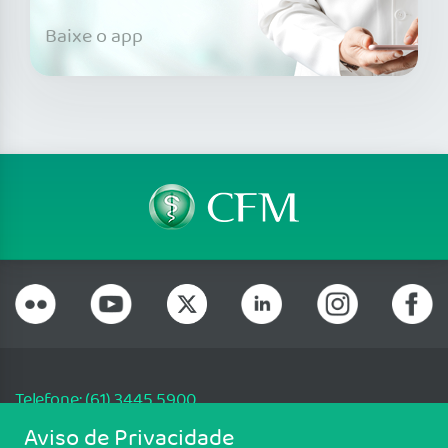
Baixe o app
Telefone: (61) 3445 5900
Email: cfm@portalmedico.org.br
Aviso de Privacidade