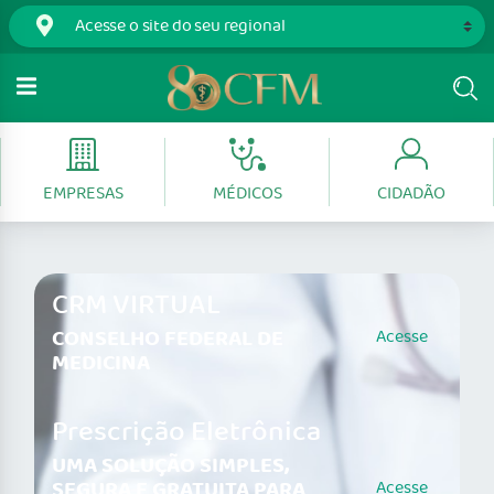
EMPRESAS
MÉDICOS
CIDADÃO
CRM VIRTUAL
CONSELHO FEDERAL DE
Acesse
MEDICINA
Prescrição Eletrônica
UMA SOLUÇÃO SIMPLES,
SEGURA E GRATUITA PARA
Acesse