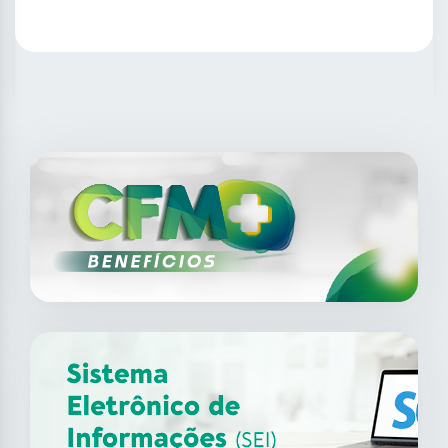
SAIBA MAIS
14
ago
XII Fórum de Medicina do
Trabalho do CFM
2026