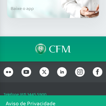
Baixe o app
Telefone: (61) 3445 5900
Email: cfm@portalmedico.org.br
Aviso de Privacidade