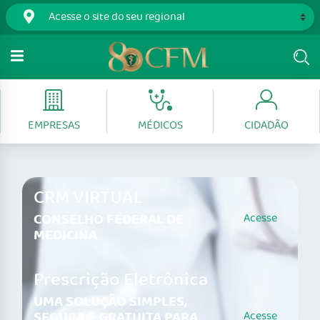
EMPRESAS
MÉDICOS
CIDADÃO
CRM VIRTUAL
CONSELHO FEDERAL DE
Acesse
MEDICINA
Prescrição Eletrônica
UMA SOLUÇÃO SIMPLES,
SEGURA E GRATUITA PARA
Acesse