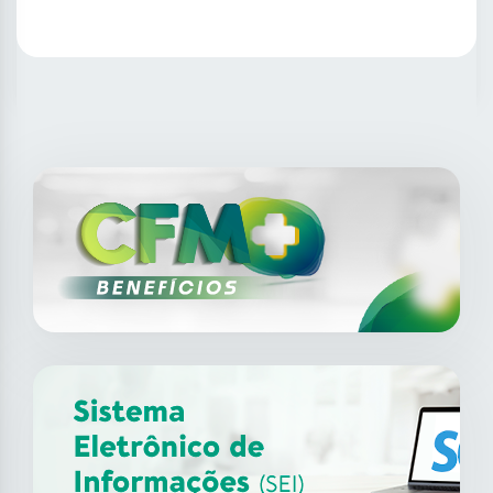
SAIBA MAIS
14
ago
XII Fórum de Medicina do
Trabalho do CFM
2026