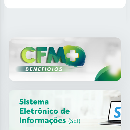
SAIBA MAIS
14
ago
XII Fórum de Medicina do
Trabalho do CFM
2026