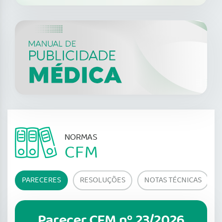
NORMAS
CFM
PARECERES
RESOLUÇÕES
NOTAS TÉCNICAS
Parecer CFM nº 23/2026