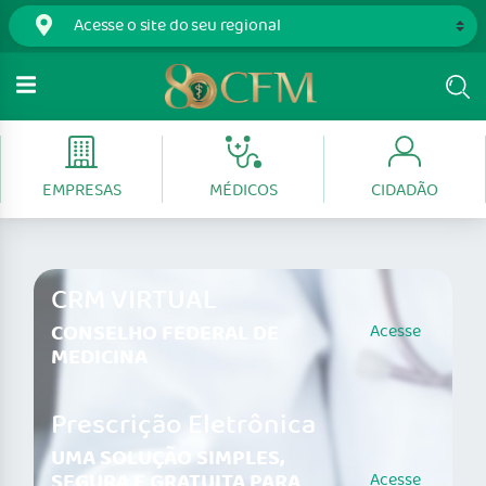
EMPRESAS
MÉDICOS
CIDADÃO
CRM VIRTUAL
CONSELHO FEDERAL DE
Acesse
MEDICINA
Prescrição Eletrônica
UMA SOLUÇÃO SIMPLES,
SEGURA E GRATUITA PARA
Acesse