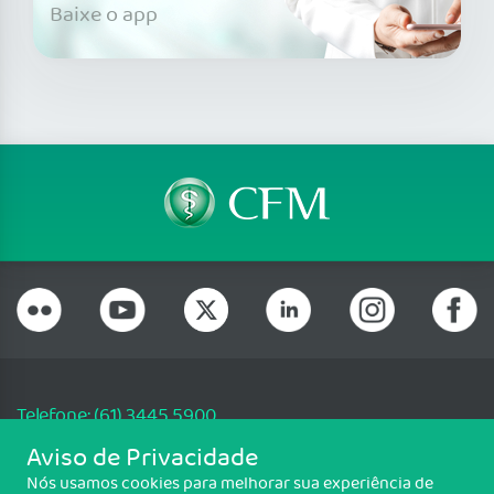
Baixe o app
Telefone: (61) 3445 5900
Email: cfm@portalmedico.org.br
Aviso de Privacidade
SGAS 616, Conjunto D, Lote 115, L2 Sul, Brasília/DF - CEP: 70200-760 -
Nós usamos cookies para melhorar sua experiência de