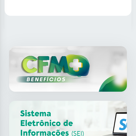
SAIBA MAIS
14
ago
XII Fórum de Medicina do
Trabalho do CFM
2026