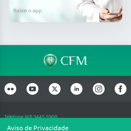
Baixe o app
Telefone: (61) 3445 5900
Email: cfm@portalmedico.org.br
Aviso de Privacidade