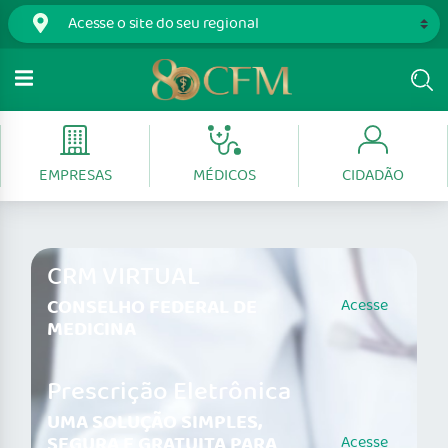
EMPRESAS
MÉDICOS
CIDADÃO
CRM VIRTUAL
CONSELHO FEDERAL DE
Acesse
MEDICINA
Prescrição Eletrônica
UMA SOLUÇÃO SIMPLES,
SEGURA E GRATUITA PARA
Acesse