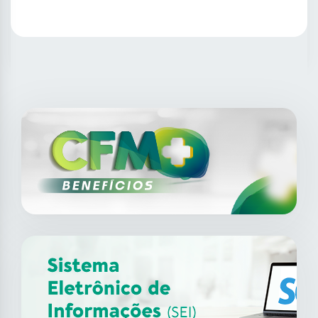
SAIBA MAIS
14
ago
XII Fórum de Medicina do
Trabalho do CFM
2026