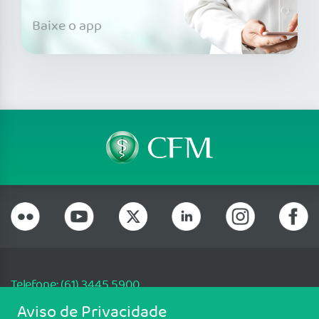
Baixe o app
Telefone: (61) 3445 5900
Email: cfm@portalmedico.org.br
Aviso de Privacidade