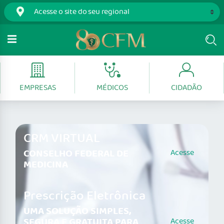
EMPRESAS
MÉDICOS
CIDADÃO
CRM VIRTUAL
CONSELHO FEDERAL DE
Acesse
MEDICINA
Prescrição Eletrônica
UMA SOLUÇÃO SIMPLES,
SEGURA E GRATUITA PARA
Acesse