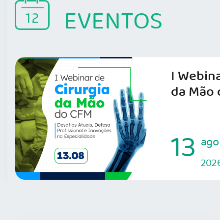
EVENTOS
I Webina
da Mão 
13
ago
202