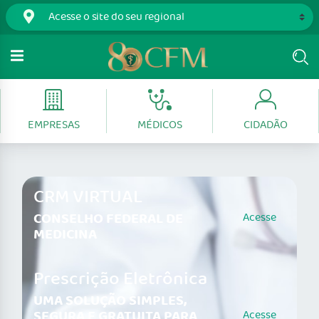
EMPRESAS
MÉDICOS
CIDADÃO
CRM VIRTUAL
CONSELHO FEDERAL DE
Acesse
MEDICINA
Prescrição Eletrônica
UMA SOLUÇÃO SIMPLES,
SEGURA E GRATUITA PARA
Acesse