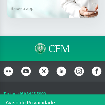
Baixe o app
Telefone: (61) 3445 5900
Email: cfm@portalmedico.org.br
Aviso de Privacidade