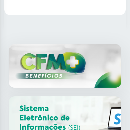
SAIBA MAIS
14
ago
XII Fórum de Medicina do
Trabalho do CFM
2026