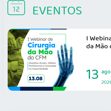
EVENTOS
I Webina
da Mão 
13
ago
202