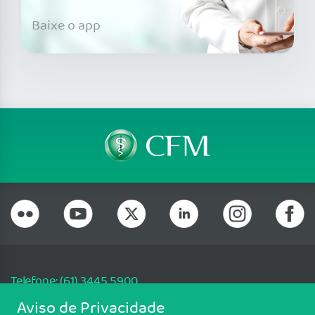
Baixe o app
Telefone: (61) 3445 5900
Email: cfm@portalmedico.org.br
Aviso de Privacidade