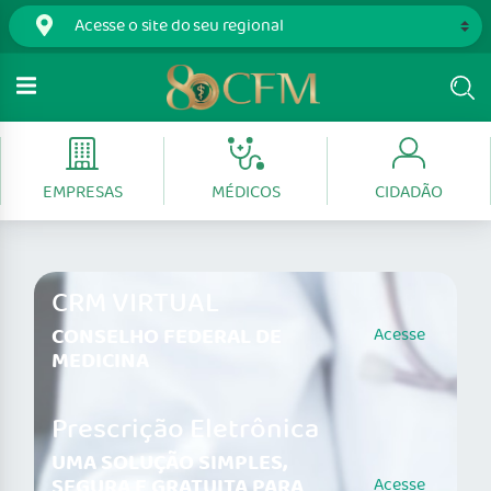
EMPRESAS
MÉDICOS
CIDADÃO
CRM VIRTUAL
CONSELHO FEDERAL DE
Acesse
MEDICINA
Prescrição Eletrônica
UMA SOLUÇÃO SIMPLES,
SEGURA E GRATUITA PARA
Acesse