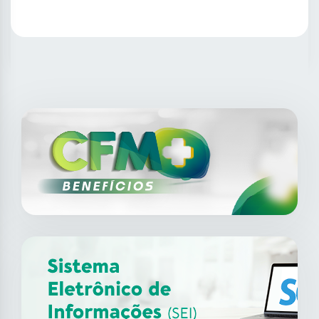
SAIBA MAIS
14
ago
XII Fórum de Medicina do
Trabalho do CFM
2026