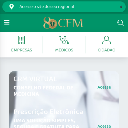
EMPRESAS
MÉDICOS
CIDADÃO
CRM VIRTUAL
CONSELHO FEDERAL DE
Acesse
MEDICINA
Prescrição Eletrônica
UMA SOLUÇÃO SIMPLES,
SEGURA E GRATUITA PARA
Acesse