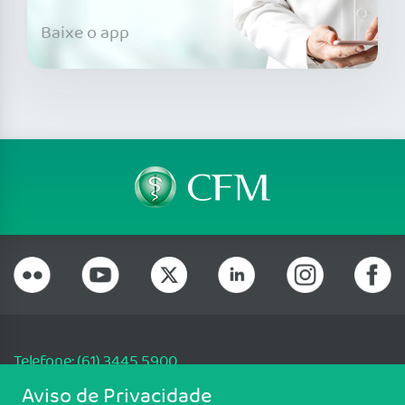
Baixe o app
Telefone: (61) 3445 5900
Email: cfm@portalmedico.org.br
Aviso de Privacidade