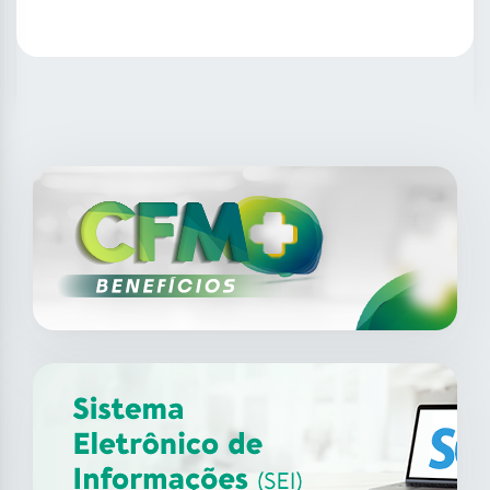
SAIBA MAIS
14
ago
XII Fórum de Medicina do
Trabalho do CFM
2026