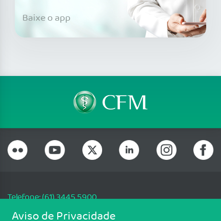
Baixe o app
Telefone: (61) 3445 5900
Email: cfm@portalmedico.org.br
Aviso de Privacidade