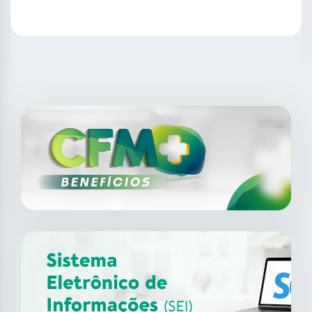
SAIBA MAIS
14
ago
XII Fórum de Medicina do
Trabalho do CFM
2026