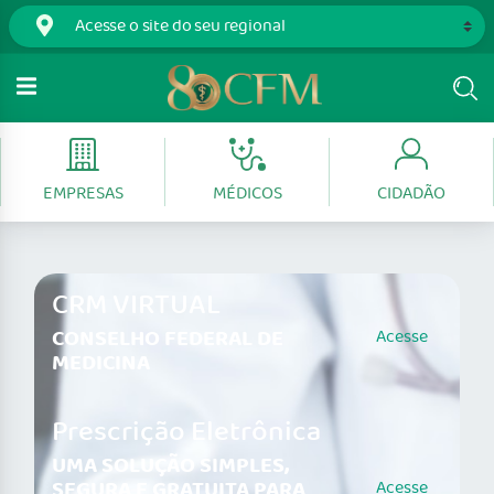
EMPRESAS
MÉDICOS
CIDADÃO
CRM VIRTUAL
CONSELHO FEDERAL DE
Acesse
MEDICINA
Prescrição Eletrônica
UMA SOLUÇÃO SIMPLES,
SEGURA E GRATUITA PARA
Acesse