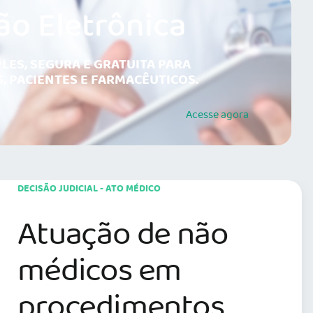
ão Eletrônica
LES, SEGURA E GRATUITA PARA
, PACIENTES E FARMACÊUTICOS.
Acesse
agora
DECISÃO JUDICIAL - ATO MÉDICO
Atuação de não
médicos em
procedimentos