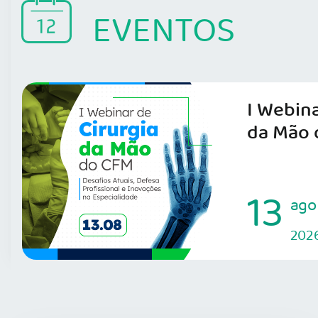
EVENTOS
I Webina
da Mão 
13
ago
202