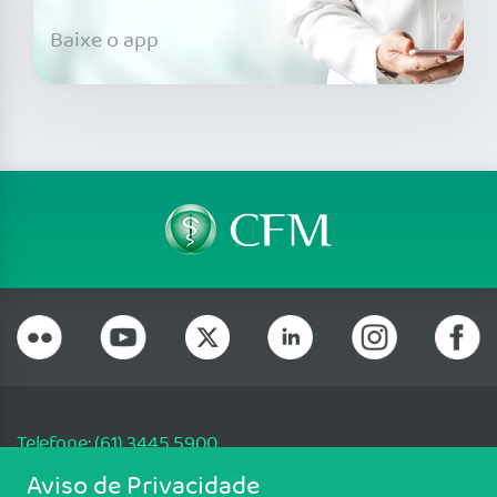
Baixe o app
Telefone: (61) 3445 5900
Email: cfm@portalmedico.org.br
Aviso de Privacidade