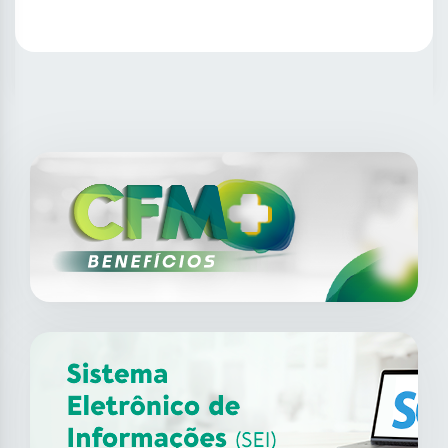
SAIBA MAIS
14
ago
XII Fórum de Medicina do
Trabalho do CFM
2026