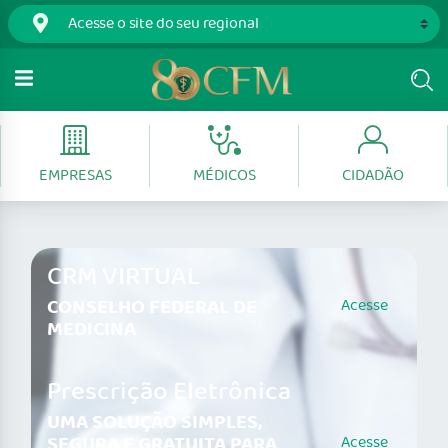
EMPRESAS
MÉDICOS
CIDADÃO
CRM VIRTUAL
CONSELHO FEDERAL DE
Acesse
MEDICINA
Prescrição Eletrônica
UMA SOLUÇÃO SIMPLES,
SEGURA E GRATUITA PARA
Acesse