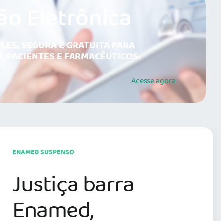
ão Eletrônica
LES, SEGURA E GRATUITA PARA
, PACIENTES E FARMACÊUTICOS.
Acesse
agora
ENAMED SUSPENSO
Justiça barra
Enamed,