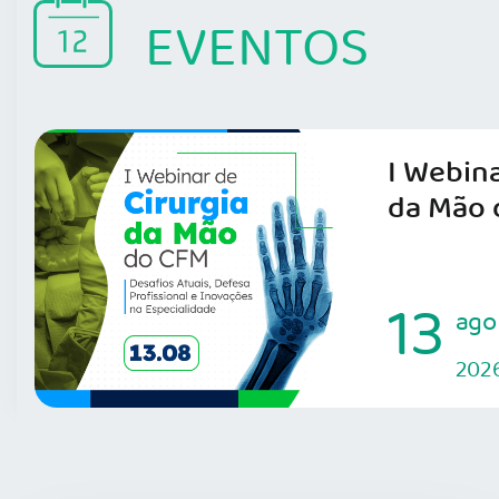
EVENTOS
I Webina
da Mão 
13
ago
202