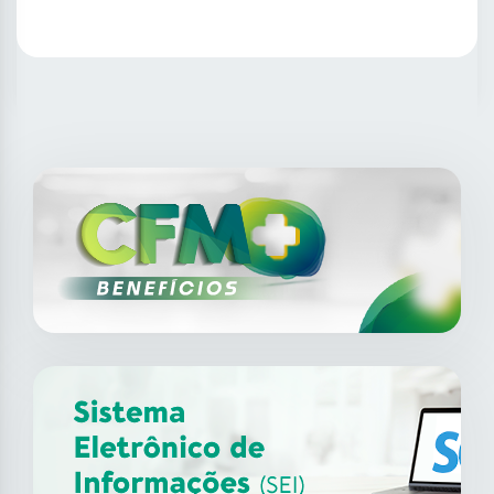
SAIBA MAIS
14
ago
XII Fórum de Medicina do
Trabalho do CFM
2026