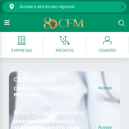
EMPRESAS
MÉDICOS
CIDADÃO
CRM VIRTUAL
CONSELHO FEDERAL DE
Acesse
MEDICINA
Prescrição Eletrônica
UMA SOLUÇÃO SIMPLES,
SEGURA E GRATUITA PARA
Acesse