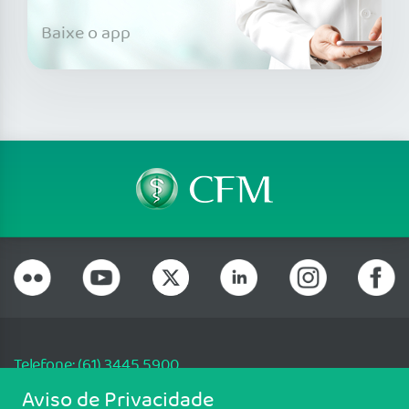
Baixe o app
Telefone: (61) 3445 5900
Email: cfm@portalmedico.org.br
Aviso de Privacidade