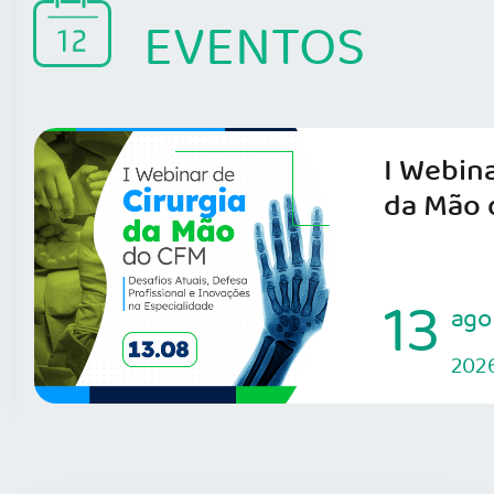
EVENTOS
I Webina
da Mão 
13
ago
202