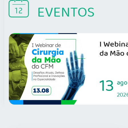
EVENTOS
I Webina
da Mão 
13
ago
202