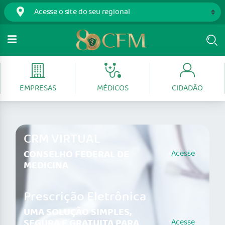
EMPRESAS
MÉDICOS
CIDADÃO
CRM VIRTUAL
CONSELHO FEDERAL DE
Acesse
MEDICINA
Prescrição Eletrônica
UMA SOLUÇÃO SIMPLES,
SEGURA E GRATUITA PARA
Acesse