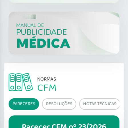
NORMAS
CFM
PARECERES
RESOLUÇÕES
NOTAS TÉCNICAS
Parecer CFM nº 23/2026