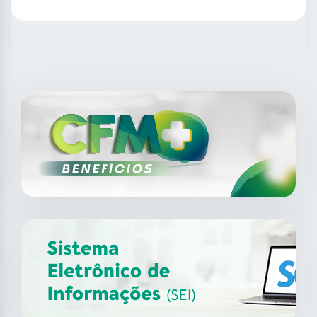
SAIBA MAIS
14
ago
XII Fórum de Medicina do
Trabalho do CFM
2026