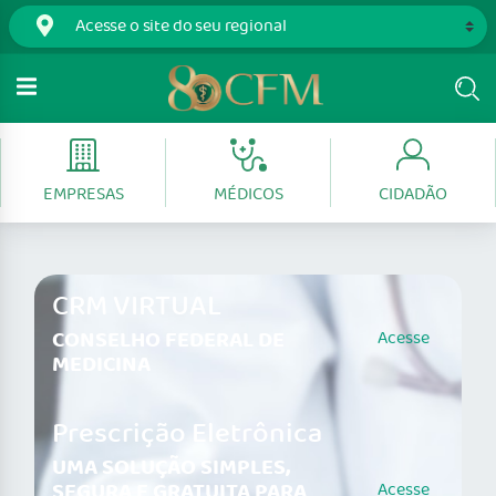
EMPRESAS
MÉDICOS
CIDADÃO
CRM VIRTUAL
CONSELHO FEDERAL DE
Acesse
MEDICINA
Prescrição Eletrônica
UMA SOLUÇÃO SIMPLES,
SEGURA E GRATUITA PARA
Acesse