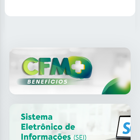
SAIBA MAIS
14
ago
XII Fórum de Medicina do
Trabalho do CFM
2026