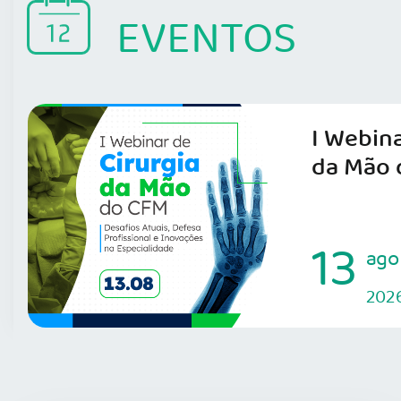
EVENTOS
I Webina
da Mão 
13
ago
202