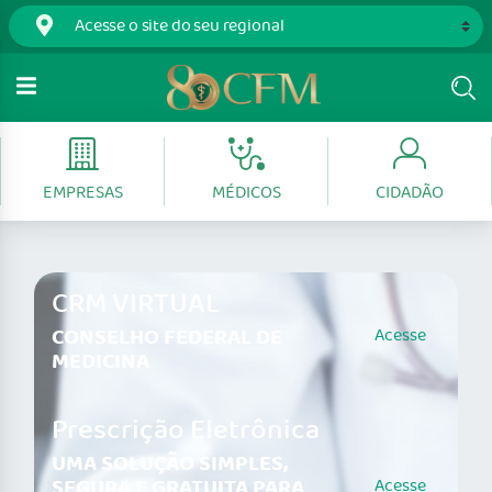
EMPRESAS
MÉDICOS
CIDADÃO
CRM VIRTUAL
CONSELHO FEDERAL DE
Acesse
MEDICINA
Prescrição Eletrônica
UMA SOLUÇÃO SIMPLES,
SEGURA E GRATUITA PARA
Acesse