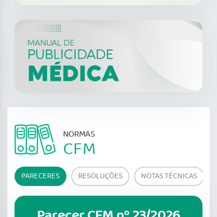
NORMAS
CFM
PARECERES
RESOLUÇÕES
NOTAS TÉCNICAS
Parecer CFM nº 23/2026