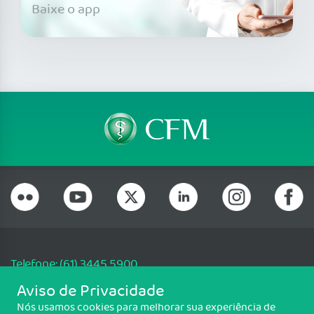
Baixe o app
Telefone: (61) 3445 5900
Email: cfm@portalmedico.org.br
Aviso de Privacidade
SGAS 616, Conjunto D, Lote 115, L2 Sul, Brasília/DF - CEP: 70200-760 -
Nós usamos cookies para melhorar sua experiência de