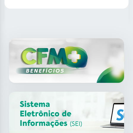
SAIBA MAIS
14
ago
XII Fórum de Medicina do
Trabalho do CFM
2026