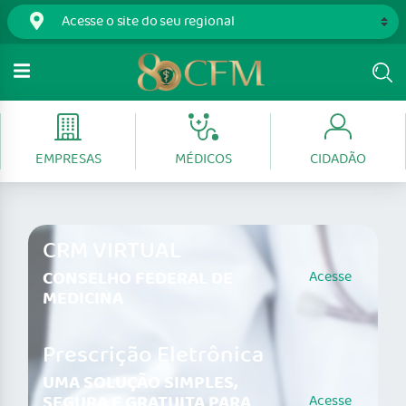
EMPRESAS
MÉDICOS
CIDADÃO
CRM VIRTUAL
CONSELHO FEDERAL DE
Acesse
MEDICINA
Prescrição Eletrônica
UMA SOLUÇÃO SIMPLES,
SEGURA E GRATUITA PARA
Acesse