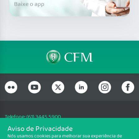
Baixe o app
Telefone: (61) 3445 5900
Email: cfm@portalmedico.org.br
Aviso de Privacidade
SGAS 616, Conjunto D, Lote 115, L2 Sul, Brasília/DF - CEP: 70200-760 -
Nós usamos cookies para melhorar sua experiência de