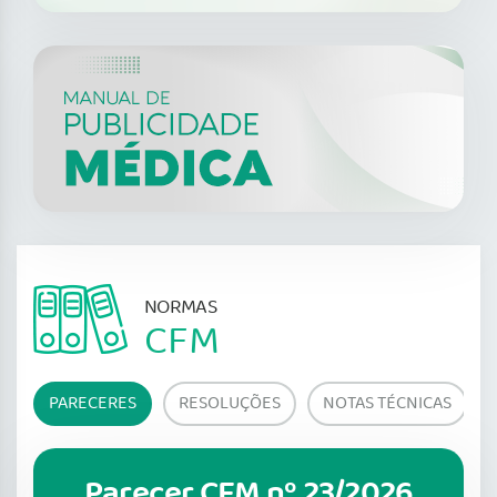
NORMAS
CFM
PARECERES
RESOLUÇÕES
NOTAS TÉCNICAS
Parecer CFM nº 23/2026