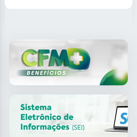
SAIBA MAIS
14
ago
XII Fórum de Medicina do
Trabalho do CFM
2026