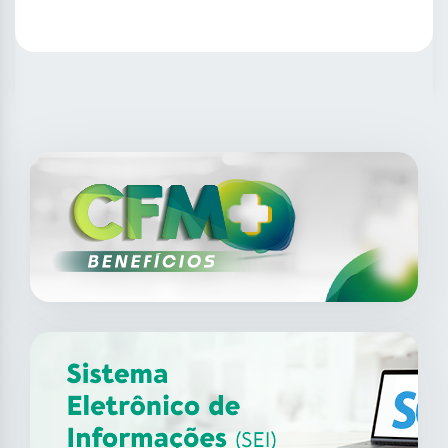
SAIBA MAIS
14
ago
XII Fórum de Medicina do
Trabalho do CFM
2026