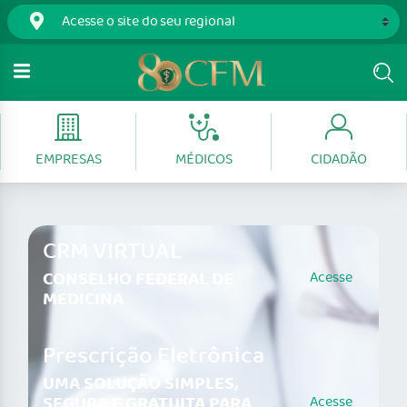
EMPRESAS
MÉDICOS
CIDADÃO
CRM VIRTUAL
CONSELHO FEDERAL DE
Acesse
MEDICINA
Prescrição Eletrônica
UMA SOLUÇÃO SIMPLES,
SEGURA E GRATUITA PARA
Acesse