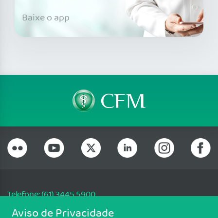
Baixe o app
Telefone: (61) 3445 5900
Email: cfm@portalmedico.org.br
Aviso de Privacidade