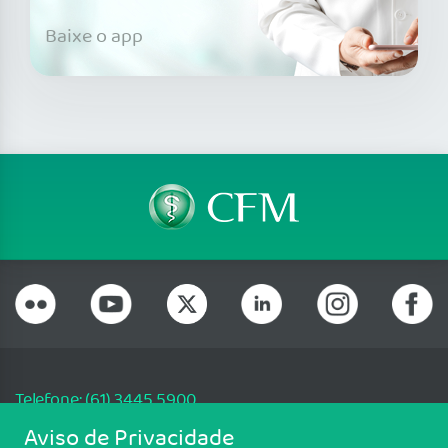
Baixe o app
Telefone: (61) 3445 5900
Email: cfm@portalmedico.org.br
Aviso de Privacidade