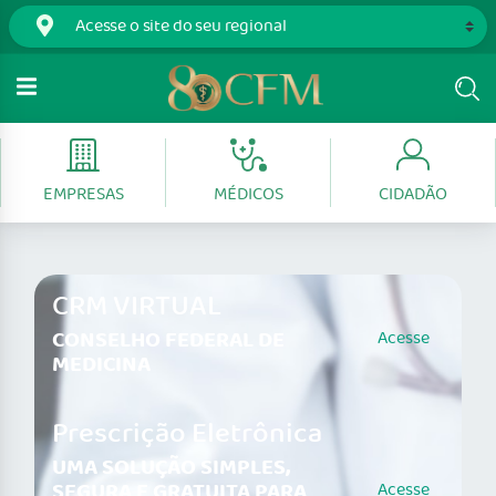
EMPRESAS
MÉDICOS
CIDADÃO
CRM VIRTUAL
CONSELHO FEDERAL DE
Acesse
MEDICINA
Prescrição Eletrônica
UMA SOLUÇÃO SIMPLES,
SEGURA E GRATUITA PARA
Acesse