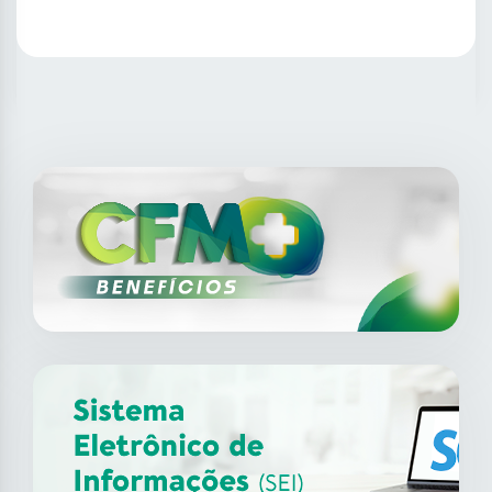
SAIBA MAIS
14
ago
XII Fórum de Medicina do
Trabalho do CFM
2026