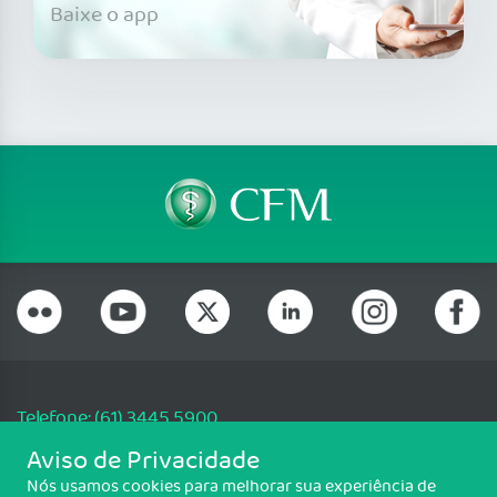
Baixe o app
Telefone: (61) 3445 5900
Email: cfm@portalmedico.org.br
Aviso de Privacidade
SGAS 616, Conjunto D, Lote 115, L2 Sul, Brasília/DF - CEP: 70200-760 -
Nós usamos cookies para melhorar sua experiência de