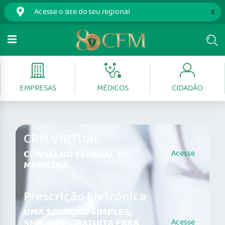
EMPRESAS
MÉDICOS
CIDADÃO
CRM VIRTUAL
CONSELHO FEDERAL DE
Acesse
MEDICINA
Prescrição Eletrônica
UMA SOLUÇÃO SIMPLES,
SEGURA E GRATUITA PARA
Acesse