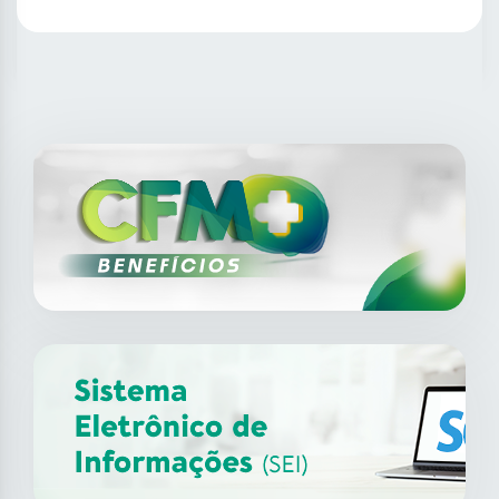
SAIBA MAIS
14
ago
XII Fórum de Medicina do
Trabalho do CFM
2026