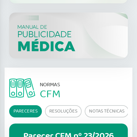
NORMAS
CFM
PARECERES
RESOLUÇÕES
NOTAS TÉCNICAS
Parecer CFM nº 23/2026