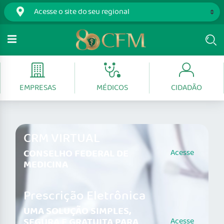
EMPRESAS
MÉDICOS
CIDADÃO
CRM VIRTUAL
CONSELHO FEDERAL DE
Acesse
MEDICINA
Prescrição Eletrônica
UMA SOLUÇÃO SIMPLES,
SEGURA E GRATUITA PARA
Acesse