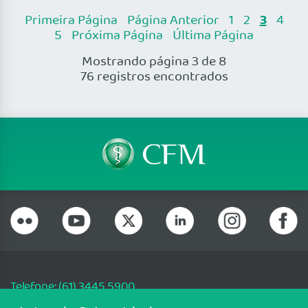
3
Primeira Página
Página Anterior
1
2
4
5
Próxima Página
Última Página
Mostrando página 3 de 8
76 registros encontrados
Telefone: (61) 3445 5900
Email: cfm@portalmedico.org.br