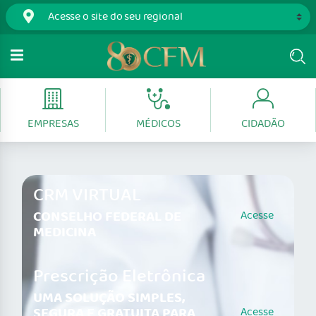
EMPRESAS
MÉDICOS
CIDADÃO
CRM VIRTUAL
CONSELHO FEDERAL DE
Acesse
MEDICINA
Prescrição Eletrônica
UMA SOLUÇÃO SIMPLES,
SEGURA E GRATUITA PARA
Acesse