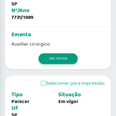
SP
Nº/Ano
7731/1989
Ementa
Auxiliar cirúrgico
Ver norma
Selecionar para impressão
Tipo
Situação
Parecer
Em vigor
UF
SP