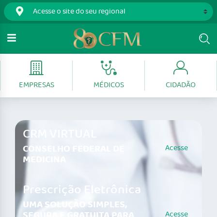
EMPRESAS
MÉDICOS
CIDADÃO
CRM VIRTUAL
CONSELHO FEDERAL DE
Acesse
MEDICINA
Prescrição Eletrônica
UMA SOLUÇÃO SIMPLES,
SEGURA E GRATUITA PARA
Acesse