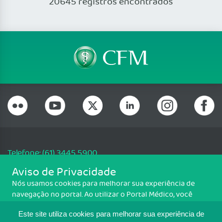
20645 registros encontrados
Telefone: (61) 3445 5900
Email: cfm@portalmedico.org.br
Aviso de Privacidade
SGAS 616, Conjunto D, Lote 115, L2 Sul, Brasília/DF - CEP: 70200-760 -
Nós usamos cookies para melhorar sua experiência de
CNPJ: 33.583.550/0001-30
navegação no portal. Ao utilizar o Portal Médico, você
Copyright CFM. Todos os direitos reservados.
concorda com a política de monitoramento de cookies.
Este site utiliza cookies para melhorar sua experiência de
Para ter mais informações sobre como isso é feito, acesse