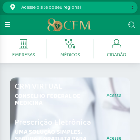
EMPRESAS
MÉDICOS
CIDADÃO
CRM VIRTUAL
CONSELHO FEDERAL DE
Acesse
MEDICINA
Prescrição Eletrônica
UMA SOLUÇÃO SIMPLES,
SEGURA E GRATUITA PARA
Acesse